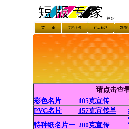
总站
首 页
文档上传
产品价格
制作
请点击查
彩色名片
105克宣传
PVC名片
157克宣传单
特种纸名片一
200克宣传