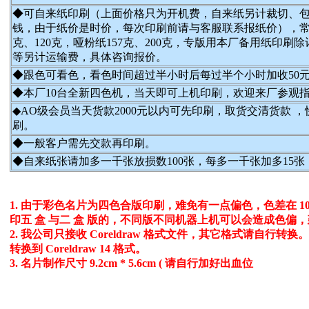
◆可自来纸印刷（上面价格只为开机费，自来纸另计裁切、
钱，由于纸价是时价，每次印刷前请与客服联系报纸价），常备纸种：
克、120克，哑粉纸157克、200克，专版用本厂备用纸
等另计运输费，具体咨询报价。
◆跟色可看色，看色时间超过半小时后每过半个小时加收50
◆本厂10台全新四色机，当天即可上机印刷，欢迎来厂参观
◆AO级会员当天货款2000元以内可先印刷，取货交清货款
刷。
◆一般客户需先交款再印刷。
◆自来纸张请加多一千张放损数100张，每多一千张加多15
1. 由于彩色名片为四色合版印刷，难免有一点偏色，色差在 1
印五 盒 与二 盒 版的，不同版不同机器上机可以会造成色偏
2. 我公司只接收 Coreldraw 格式文件，其它格式请自行
转换到 Coreldraw 14 格式。
3. 名片制作尺寸 9.2cm * 5.6cm ( 请自行加好出血位